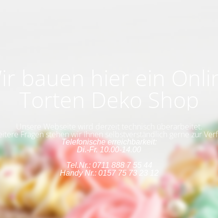
ir bauen hier ein Onli
Torten Deko Shop
Unsere Webseite wird derzeit technisch überarbeitet.
eitere Fragen stehen wir Ihnen selbstverständlich gerne zur Ver
Telefonische erreichbarkeit:
Di.-Fr. 10.00-14.00
Tel.Nr.: 0711 888 7 55 44
Handy Nr.: 0157 75 73 23 12