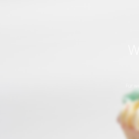
W
Für w