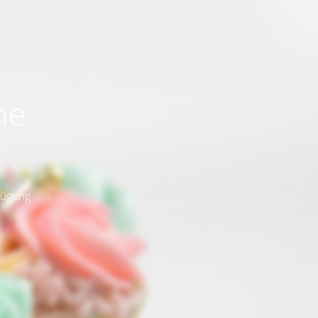
ne
fügung