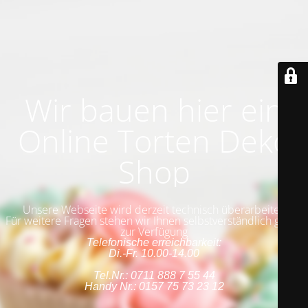
Wir bauen hier ein
Online Torten Deko
Shop
Unsere Webseite wird derzeit technisch überarbeitet.
Für weitere Fragen stehen wir Ihnen selbstverständlich gerne
zur Verfügung
Telefonische erreichbarkeit:
Di.-Fr. 10.00-14.00
Tel.Nr.: 0711 888 7 55 44
Handy Nr.: 0157 75 73 23 12