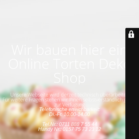
Wir bauen hier ein
Online Torten Deko
Shop
Unsere Webseite wird derzeit technisch überarbeitet.
Für weitere Fragen stehen wir Ihnen selbstverständlich gerne
zur Verfügung
Telefonische erreichbarkeit:
Di.-Fr. 10.00-14.00
Tel.Nr.: 0711 888 7 55 44
Handy Nr.: 0157 75 73 23 12