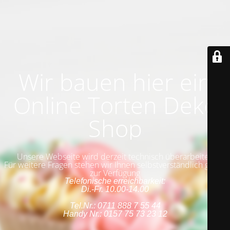
Wir bauen hier ein
Online Torten Deko
Shop
Unsere Webseite wird derzeit technisch überarbeitet.
Für weitere Fragen stehen wir Ihnen selbstverständlich gerne
zur Verfügung
Telefonische erreichbarkeit:
Di.-Fr. 10.00-14.00
Tel.Nr.: 0711 888 7 55 44
Handy Nr.: 0157 75 73 23 12