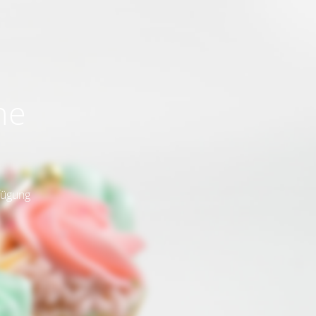
ne
fügung