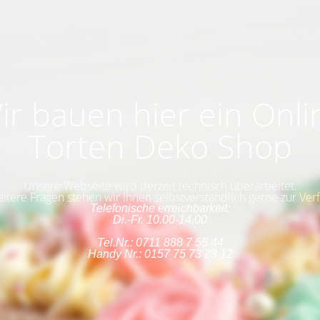
ir bauen hier ein Onli
Torten Deko Shop
Unsere Webseite wird derzeit technisch überarbeitet.
eitere Fragen stehen wir Ihnen selbstverständlich gerne zur Ver
Telefonische erreichbarkeit:
Di.-Fr. 10.00-14.00
Tel.Nr.: 0711 888 7 55 44
Handy Nr.: 0157 75 73 23 12