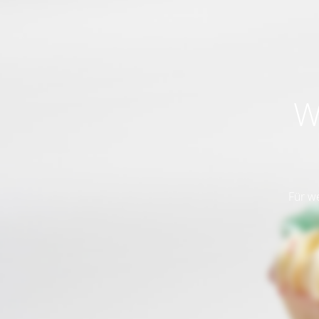
W
Für w