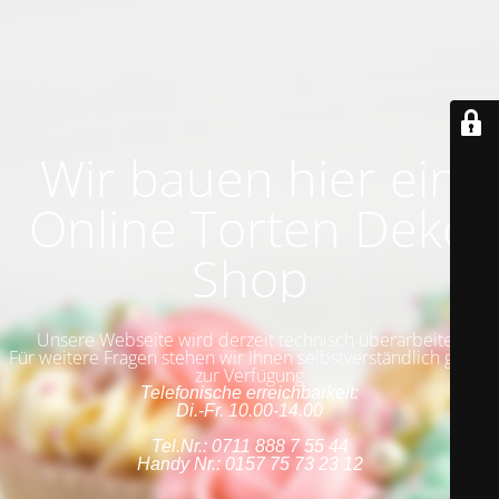
Wir bauen hier ein
Online Torten Deko
Shop
Unsere Webseite wird derzeit technisch überarbeitet.
Für weitere Fragen stehen wir Ihnen selbstverständlich gerne
zur Verfügung
Telefonische erreichbarkeit:
Di.-Fr. 10.00-14.00
Tel.Nr.: 0711 888 7 55 44
Handy Nr.: 0157 75 73 23 12