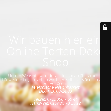
Wir bauen hier ein
Online Torten Deko
Shop
Unsere Webseite wird derzeit technisch überarbeitet.
Für weitere Fragen stehen wir Ihnen selbstverständlich gerne
zur Verfügung
Telefonische erreichbarkeit:
Di.-Fr. 10.00-14.00
Tel.Nr.: 0711 888 7 55 44
Handy Nr.: 0157 75 73 23 12