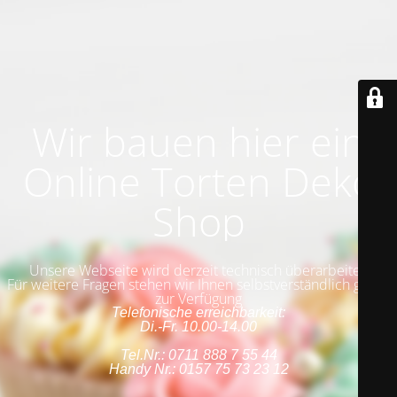
Wir bauen hier ein
Online Torten Deko
Shop
Unsere Webseite wird derzeit technisch überarbeitet.
Für weitere Fragen stehen wir Ihnen selbstverständlich gerne
zur Verfügung
Telefonische erreichbarkeit:
Di.-Fr. 10.00-14.00
Tel.Nr.: 0711 888 7 55 44
Handy Nr.: 0157 75 73 23 12